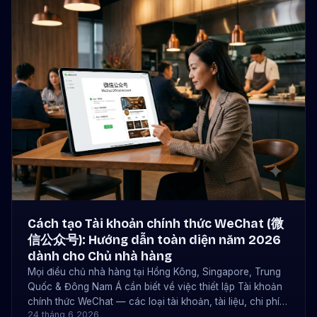
Cách tạo Tài khoản chính thức WeChat (微
信公众号): Hướng dẫn toàn diện năm 2026
dành cho Chủ nhà hàng
Mọi điều chủ nhà hàng tại Hồng Kông, Singapore, Trung
Quốc & Đông Nam Á cần biết về việc thiết lập Tài khoản
chính thức WeChat — các loại tài khoản, tài liệu, chi phí
24 tháng 6 2026
(300 ¥ hoặc 99 USD), thời gian thực hiện, và cách