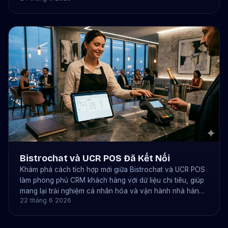
bistrochat kết nối để tự động nhận đặt chỗ.
Bistrochat và UCR POS Đã Kết Nối
Khám phá cách tích hợp mới giữa Bistrochat và UCR POS
làm phong phú CRM khách hàng với dữ liệu chi tiêu, giúp
mang lại trải nghiệm cá nhân hóa và vận hành nhà hàng
22 tháng 6 2026
thông minh hơn.