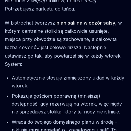
Nie chcesz
więcej
stolików; chcesz
mniej
.
Potrzebujesz parkietu do tańca.
W bistrochat tworzysz
plan sali na wieczór salsy
, w
którym centralne stoliki są całkowicie usunięte,
miejsca przy obwodzie są zachowane, a całkowita
liczba
jest celowo niższa. Następnie
coverów
ustawiasz go tak, aby powtarzał się w każdy wtorek.
System:
Automatycznie stosuje zmniejszony układ w każdy
wtorek.
Pokazuje gościom poprawną (mniejszą)
dostępność, gdy rezerwują na wtorek, więc nigdy
nie sprzedajesz stolika, który tej nocy nie istnieje.
Wraca do twojego domyślnego planu w środę –
nikt nie musi pamiętać o „zresetowaniu sali”. To