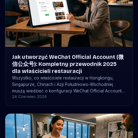
Jak utworzyć WeChat Official Account (微
信公众号): Kompletny przewodnik 2025
dla właścicieli restauracji
Wszystko, co właściciele restauracji w Hongkongu,
Singapurze, Chinach i Azji Południowo-Wschodniej
muszą wiedzieć o konfiguracji WeChat Official Account
24 Czerwiec 2026
— typy kont, dokumenty, koszty (¥300 lub 99 USD),
harmonogramy i jak bistrochat łączy się, aby
automatycznie przyjmować rezerwacje.