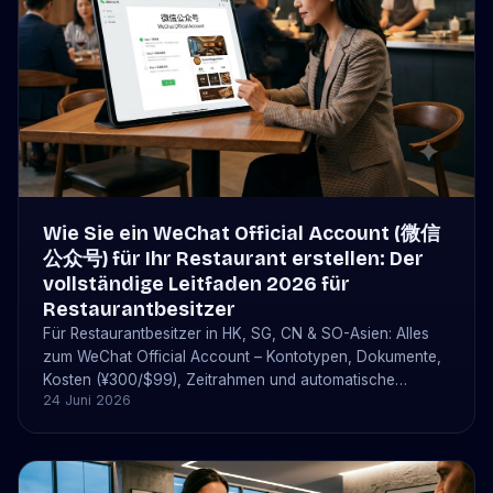
Wie Sie ein WeChat Official Account (微信
公众号) für Ihr Restaurant erstellen: Der
vollständige Leitfaden 2026 für
Restaurantbesitzer
Für Restaurantbesitzer in HK, SG, CN & SO-Asien: Alles
zum WeChat Official Account – Kontotypen, Dokumente,
Kosten (¥300/$99), Zeitrahmen und automatische
24 Juni 2026
Buchungen über bistrochat.