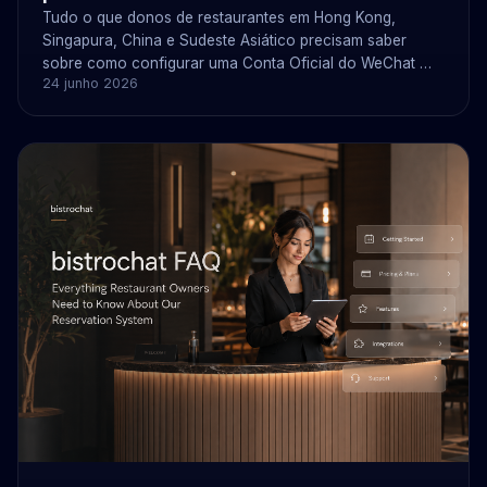
Tudo o que donos de restaurantes em Hong Kong,
Singapura, China e Sudeste Asiático precisam saber
sobre como configurar uma Conta Oficial do WeChat —
24 junho 2026
tipos de conta, documentos, custos (¥300 ou US$99),
prazos e como o bistrochat se conecta para fazer
reservas automaticamente.