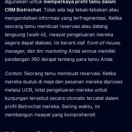
digunakan untuk
memperkaya profil tamu dalam
CRM Bistrochat
. Tidak ada lagi tebak-tebakan atau
mengandalkan informasi yang terfragmentasi. Ketika
seorang tamu membuat reservasi atau datang
langsung (
walk-in
), riwayat pengeluaran mereka
segera dapat diakses. Ini berarti staf
front-of-house
,
manager
, dan tim
marketing
Anda semua memiliki
pandangan 360 derajat tentang para tamu Anda.
Contoh:
Seorang tamu membuat reservasi. Ketika
mereka duduk di meja dan pesanan mereka diproses
melalui UCR, total pengeluaran mereka untuk
kunjungan tersebut secara otomatis tercatat dalam
profil Bistrochat mereka. Seiring waktu, ini
membangun riwayat yang komprehensif.