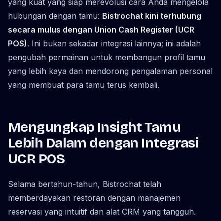
yang kuat yang siap merevolusi cara Anda mengelola
hubungan dengan tamu:
Bistrochat kini terhubung
secara mulus dengan Union Cash Register (UCR
POS)
. Ini bukan sekadar integrasi lainnya; ini adalah
pengubah permainan untuk membangun profil tamu
yang lebih kaya dan mendorong pengalaman personal
yang membuat para tamu terus kembali.
Mengungkap Insight Tamu
Lebih Dalam dengan Integrasi
UCR POS
Selama bertahun-tahun, Bistrochat telah
memberdayakan restoran dengan manajemen
reservasi yang intuitif dan alat CRM yang tangguh.