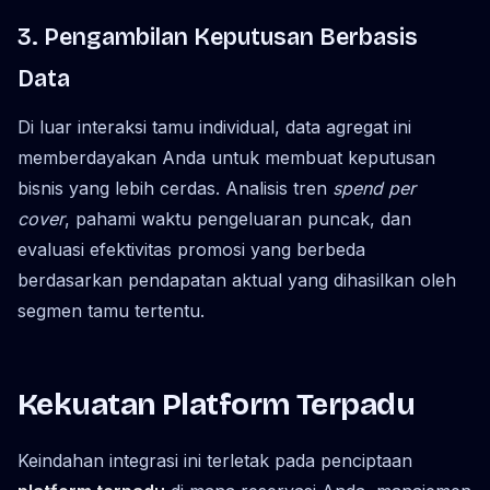
3. Pengambilan Keputusan Berbasis
Data
Di luar interaksi tamu individual, data agregat ini
memberdayakan Anda untuk membuat keputusan
bisnis yang lebih cerdas. Analisis tren
spend per
cover
, pahami waktu pengeluaran puncak, dan
evaluasi efektivitas promosi yang berbeda
berdasarkan pendapatan aktual yang dihasilkan oleh
segmen tamu tertentu.
Kekuatan Platform Terpadu
Keindahan integrasi ini terletak pada penciptaan