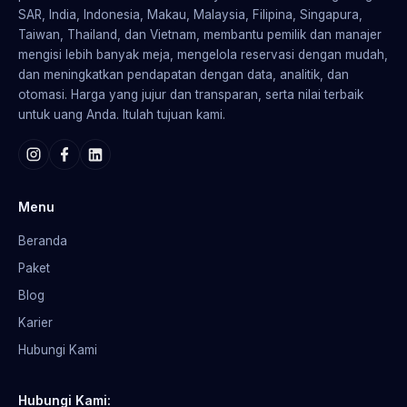
SAR, India, Indonesia, Makau, Malaysia, Filipina, Singapura,
Taiwan, Thailand, dan Vietnam, membantu pemilik dan manajer
mengisi lebih banyak meja, mengelola reservasi dengan mudah,
dan meningkatkan pendapatan dengan data, analitik, dan
otomasi. Harga yang jujur dan transparan, serta nilai terbaik
untuk uang Anda. Itulah tujuan kami.
Menu
Beranda
Paket
Blog
Karier
Hubungi Kami
Hubungi Kami: