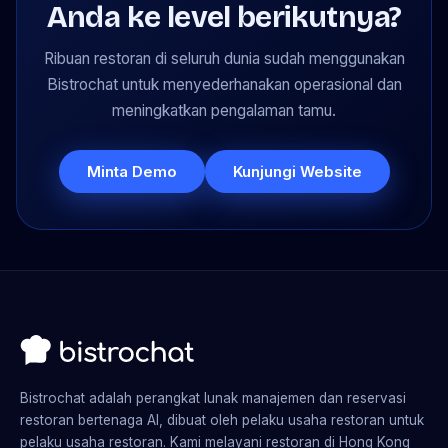
Anda ke level berikutnya?
Ribuan restoran di seluruh dunia sudah menggunakan
Bistrochat untuk menyederhanakan operasional dan
meningkatkan pengalaman tamu.
Minta Demo
Kunjungi Website
Bistrochat adalah perangkat lunak manajemen dan reservasi
restoran bertenaga AI, dibuat oleh pelaku usaha restoran untuk
pelaku usaha restoran. Kami melayani restoran di Hong Kong