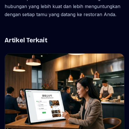
hubungan yang lebih kuat dan lebih menguntungkan
dengan setiap tamu yang datang ke restoran Anda.
Artikel Terkait