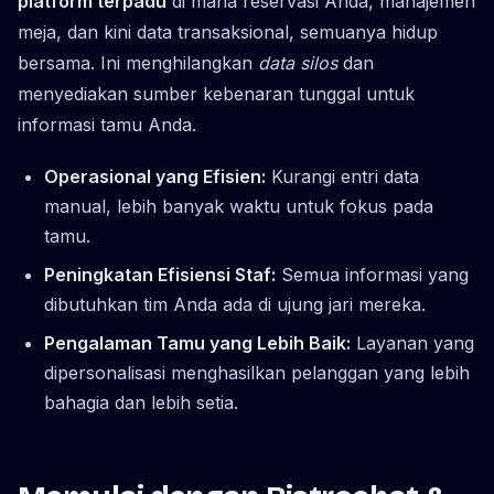
platform terpadu
di mana reservasi Anda, manajemen
meja, dan kini data transaksional, semuanya hidup
bersama. Ini menghilangkan
data silos
dan
menyediakan sumber kebenaran tunggal untuk
informasi tamu Anda.
Operasional yang Efisien:
Kurangi entri data
manual, lebih banyak waktu untuk fokus pada
tamu.
Peningkatan Efisiensi Staf:
Semua informasi yang
dibutuhkan tim Anda ada di ujung jari mereka.
Pengalaman Tamu yang Lebih Baik:
Layanan yang
dipersonalisasi menghasilkan pelanggan yang lebih
bahagia dan lebih setia.