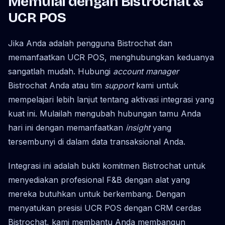
Memulai dengan Bistrochat &
UCR POS
Jika Anda adalah pengguna Bistrochat dan
memanfaatkan UCR POS, menghubungkan keduanya
sangatlah mudah. Hubungi
account manager
Bistrochat Anda atau tim
support
kami untuk
mempelajari lebih lanjut tentang aktivasi integrasi yang
kuat ini. Mulailah mengubah hubungan tamu Anda
hari ini dengan memanfaatkan
insight
yang
tersembunyi di dalam data transaksional Anda.
Integrasi ini adalah bukti komitmen Bistrochat untuk
menyediakan profesional F&B dengan alat yang
mereka butuhkan untuk berkembang. Dengan
menyatukan presisi UCR POS dengan CRM cerdas
Bistrochat, kami membantu Anda membangun