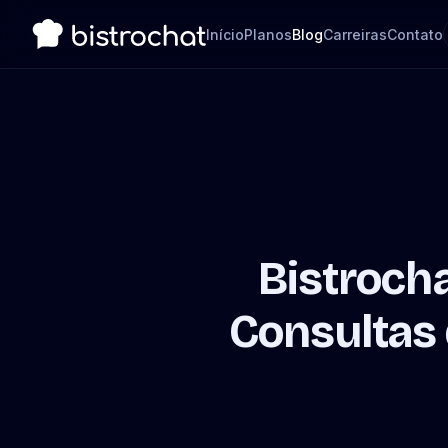
Início
Planos
Blog
Carreiras
Contato
Bistroch
Consultas 