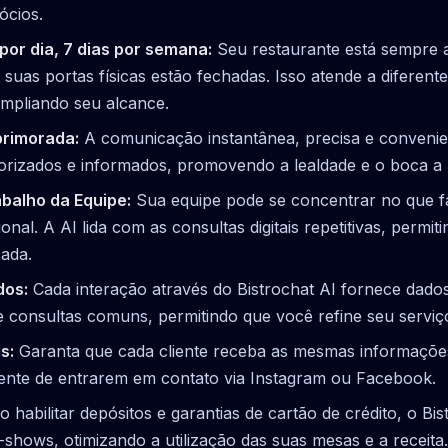
ócios.
por dia, 7 dias por semana:
Seu restaurante está sempre a
uas portas físicas estão fechadas. Isso atende a diferente
ampliando seu alcance.
primorada:
A comunicação instantânea, precisa e convenien
alorizados e informados, promovendo a lealdade e o boca a 
balho da Equipe:
Sua equipe pode se concentrar no que f
onal. A AI lida com as consultas digitais repetitivas, permit
ada.
dos:
Cada interação através do Bistrochat AI fornece dados
 e consultas comuns, permitindo que você refine seu serviço
s:
Garanta que cada cliente receba as mesmas informações 
ente de entrarem em contato via Instagram ou Facebook.
 habilitar depósitos e garantias de cartão de crédito, o Bis
-shows, otimizando a utilização das suas mesas e a receita.