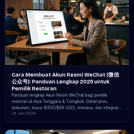
Cara Membuat Akun Resmi WeChat (微信
公众号): Panduan Lengkap 2025 untuk
Pemilik Restoran
Panduan lengkap Akun Resmi WeChat bagi pemilik
restoran di Asia Tenggara & Tiongkok. Detail jenis,
dokumen, biaya (¥300/$99 USD), linimasa, dan integrasi
24 Juni 2026
bistrochat.