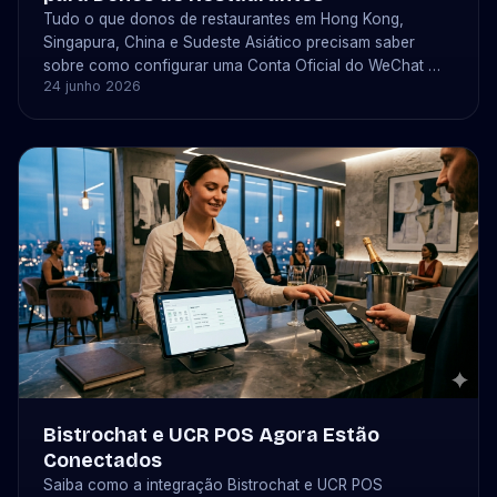
Tudo o que donos de restaurantes em Hong Kong,
Singapura, China e Sudeste Asiático precisam saber
sobre como configurar uma Conta Oficial do WeChat —
24 junho 2026
tipos de conta, documentos, custos (¥300 ou US$99),
prazos e como o bistrochat se conecta para fazer
reservas automaticamente.
Bistrochat e UCR POS Agora Estão
Conectados
Saiba como a integração Bistrochat e UCR POS